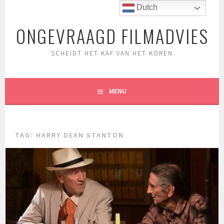
Spring
Dutch
naar
ONGEVRAAGD FILMADVIES
inhoud
SCHEIDT HET KAF VAN HET KOREN
MENU
TAG:
HARRY DEAN STANTON