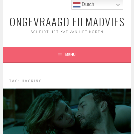
Spring
Dutch
naar
ONGEVRAAGD FILMADVIES
inhoud
SCHEIDT HET KAF VAN HET KOREN
MENU
TAG:
HACKING