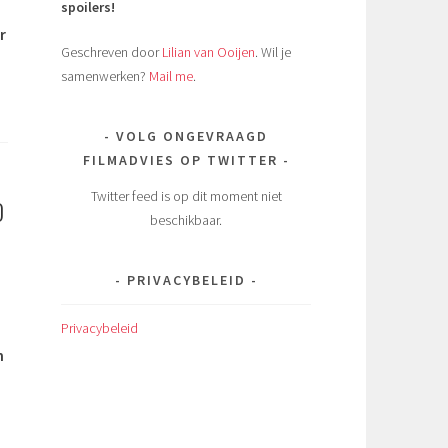
spoilers!
r
Geschreven door
Lilian van Ooijen
. Wil je
samenwerken?
Mail me
.
VOLG ONGEVRAAGD
FILMADVIES OP TWITTER
Twitter feed is op dit moment niet
D
beschikbaar.
PRIVACYBELEID
Privacybeleid
n