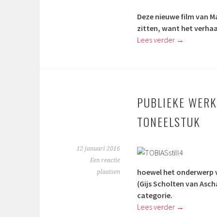
Deze nieuwe film van Ma
zitten, want het verhaal
Lees verder
→
PUBLIEKE WERK
TONEELSTUK
12 januari 2016
Een reactie
hoewel het onderwerp v
plaatsen
(
Gijs Scholten van Asch
categorie.
Lees verder
→