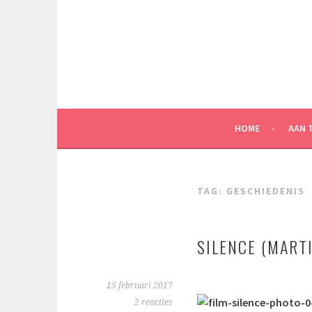
Spring
naar
inhoud
HOME
AAN 
TAG:
GESCHIEDENIS
SILENCE (MARTI
15 februari 2017
2 reacties