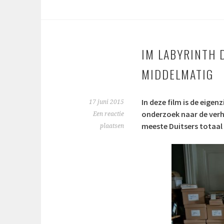
IM LABYRINTH D
MIDDELMATIG
In deze film is de eige
17 juni 2015
onderzoek naar de verha
Een reactie
meeste Duitsers totaal
plaatsen