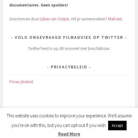
documentaires.
Geen spoilers!
Geschreven door
Lilian van Ooijen
. Wil je samenwerken?
Mail me
.
VOLG ONGEVRAAGD FILMADVIES OP TWITTER
Twitter feed is op dit moment niet beschikbaar.
PRIVACYBELEID
Privacybeleid
This website uses cookies to improve your experience. We'll assume
you're ok with this, but you can opt-out if you wish.
Accept
ONDERSTEUND DOOR WORDPRESS
|
THEMA: SELA DOOR
WORDPRESS.COM
.
Read More