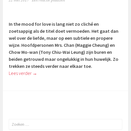
22 mei 2017
Een reactie plaatsen
In the mood for love is lang niet zo cliché en
zoetsappig als de titel doet vermoeden. Het gaat dan
wel over de liefde, maar op een subtiele en propere
wijze. Hoofdpersonen Mrs. Chan (
Maggie Cheung
) en
Chow Mo-wan (
Tony Chiu-Wai Leung) zijn buren en
beiden getrouwd maar ongelukkig in hun huwelijk. Zo
trekken ze steeds verder naar elkaar toe.
Lees verder
→
Zoeken
naar: