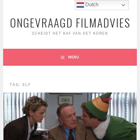
Spring
Dutch
naar
ONGEVRAAGD FILMADVIES
inhoud
SCHEIDT HET KAF VAN HET KOREN
MENU
TAG:
ELF