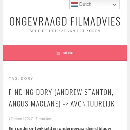
Spring
Dutch
naar
ONGEVRAAGD FILMADVIES
inhoud
SCHEIDT HET KAF VAN HET KOREN
MENU
TAG:
DORY
FINDING DORY (ANDREW STANTON,
ANGUS MACLANE) -> AVONTUURLIJK
15 maart 2017
3 reacties
Een onderontwikkeld en ondergewaardeerd blauw