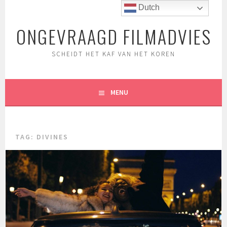
Spring
Dutch
naar
ONGEVRAAGD FILMADVIES
inhoud
SCHEIDT HET KAF VAN HET KOREN
MENU
TAG:
DIVINES