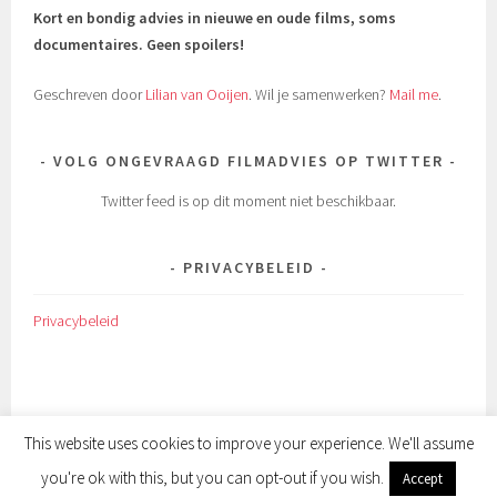
Kort en bondig advies in nieuwe en oude films, soms
documentaires.
Geen spoilers!
Geschreven door
Lilian van Ooijen
. Wil je samenwerken?
Mail me
.
VOLG ONGEVRAAGD FILMADVIES OP TWITTER
Twitter feed is op dit moment niet beschikbaar.
PRIVACYBELEID
Privacybeleid
This website uses cookies to improve your experience. We'll assume
you're ok with this, but you can opt-out if you wish.
Accept
ONDERSTEUND DOOR WORDPRESS
|
THEMA: SELA DOOR