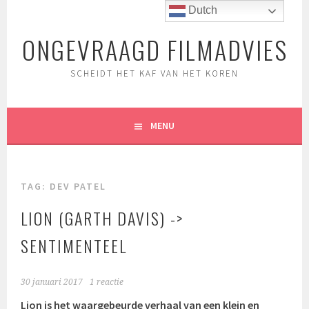
Spring
Dutch
naar
ONGEVRAAGD FILMADVIES
inhoud
SCHEIDT HET KAF VAN HET KOREN
MENU
TAG:
DEV PATEL
LION (GARTH DAVIS) ->
SENTIMENTEEL
30 januari 2017
1 reactie
Lion is het waargebeurde verhaal van een klein en