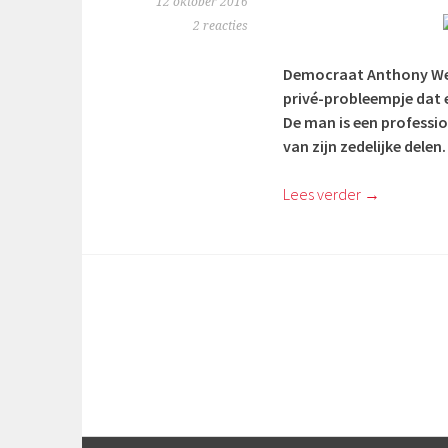
12 oktober 2016
2 reacties
Democraat Anthony Wein
privé-probleempje dat e
De man is een profession
van zijn zedelijke delen
Lees verder
→