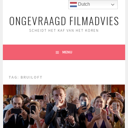
Spring
Dutch
naar
ONGEVRAAGD FILMADVIES
inhoud
SCHEIDT HET KAF VAN HET KOREN
MENU
TAG:
BRUILOFT