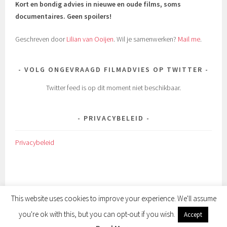
Kort en bondig advies in nieuwe en oude films, soms
documentaires.
Geen spoilers!
Geschreven door
Lilian van Ooijen
. Wil je samenwerken?
Mail me
.
VOLG ONGEVRAAGD FILMADVIES OP TWITTER
Twitter feed is op dit moment niet beschikbaar.
PRIVACYBELEID
Privacybeleid
This website uses cookies to improve your experience. We'll assume
you're ok with this, but you can opt-out if you wish.
Accept
ONDERSTEUND DOOR WORDPRESS
|
THEMA: SELA DOOR
WORDPRESS.COM
.