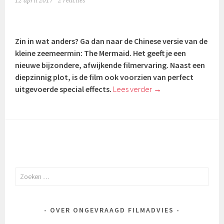
12 april 2017
2 reacties
Zin in wat anders? Ga dan naar de Chinese versie van de
kleine zeemeermin: The Mermaid. Het geeft je een
nieuwe bijzondere, afwijkende filmervaring. Naast een
diepzinnig plot, is de film ook voorzien van perfect
uitgevoerde special effects.
Lees verder
→
Zoeken
naar:
OVER ONGEVRAAGD FILMADVIES