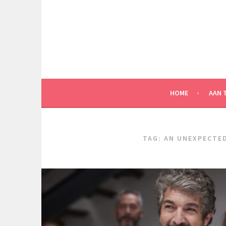
Spring
naar
inhoud
HOME
AAN 
TAG:
AN UNEXPECTE