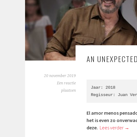
AN UNEXPECTE
20 november 2019
Een reactie
Jaar: 2018

plaatsen
Regisseur: Juan Ve
El amor menos pensado,
het is even zo onverwac
deze.
Lees verder
→