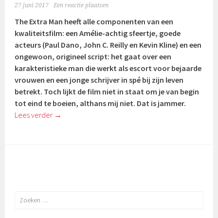
27 juni 2017
Een reactie plaatsen
The Extra Man heeft alle componenten van een
kwaliteitsfilm: een Amélie-achtig sfeertje, goede
acteurs (Paul Dano,
John C. Reilly en Kevin Kline) en een
ongewoon, origineel script: het gaat over een
karakteristieke man die werkt als escort voor bejaarde
vrouwen en een jonge schrijver in spé bij zijn leven
betrekt. Toch lijkt de film niet in staat om je van begin
tot eind te boeien, althans mij niet. Dat is jammer.
Lees verder
→
Zoeken
naar: